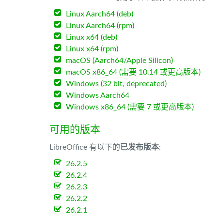
Linux Aarch64 (deb)
Linux Aarch64 (rpm)
Linux x64 (deb)
Linux x64 (rpm)
macOS (Aarch64/Apple Silicon)
macOS x86_64 (需要 10.14 或更高版本)
Windows (32 bit, deprecated)
Windows Aarch64
Windows x86_64 (需要 7 或更高版本)
可用的版本
LibreOffice 有以下的
已发布版本
:
26.2.5
26.2.4
26.2.3
26.2.2
26.2.1