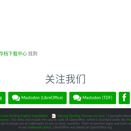
存档下载中心
找到
关注我们
g
Mastodon (LibreOffice)
Mastodon (TDF)
s (non-binding English translation)
-
Satzung (binding German version)
| Copyright inform
icense
. This does not include the source code of LibreOffice, which is licensed under the
Moz
are in actual use as trademarks in one or more countries. Their respective logos and icons are
in our
trademark policy
. LibreOffice was based on OpenOffice.org.