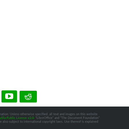
ation: Unless otherwise specified, all text and images on this website
illa Public License v2.0
. “LibreOffice” and “The Document Foundation”
 also subject to international copyright laws. Use thereof is explained