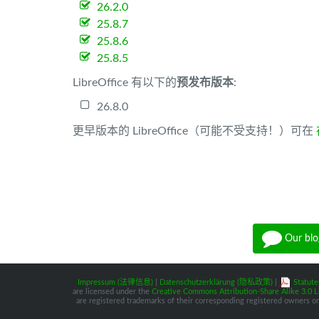
26.2.0
25.8.7
25.8.6
25.8.5
LibreOffice 有以下的
预发布版本
:
26.8.0
更早版本的 LibreOffice（可能不受支持！）可在
Our blo
Impressum (法律信息)
|
Datenschutzerklärung (隐私政策)
|
Statute
are licensed under the
Creative Commons Attribution-Share Alike 3.0 L
are registered trademarks of their corresponding registered owners or 