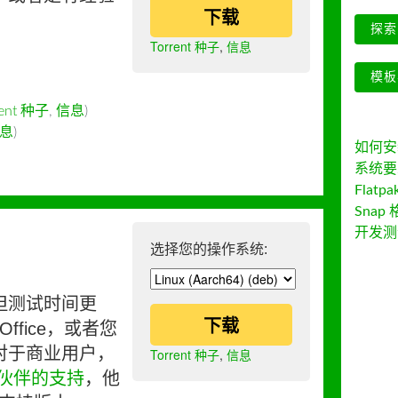
下载
探索 
Torrent 种子
,
信息
模板
rent 种子
,
信息
)
息
)
如何安装 
系统要
Flatpa
Snap 
开发测
选择您的操作系统:
但测试时间更
下载
ffice，或者您
对于商业用户，
Torrent 种子
,
信息
伙伴的支持
，他