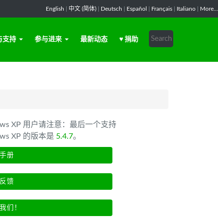
English
|
中文 (简体)
|
Deutsch
|
Español
|
Français
|
Italiano
|
More...
与支持
参与进来
最新动态
♥ 捐助
dows XP 用户请注意：最后一个支持
ows XP 的版本是
5.4.7
。
手册
反馈
我们！