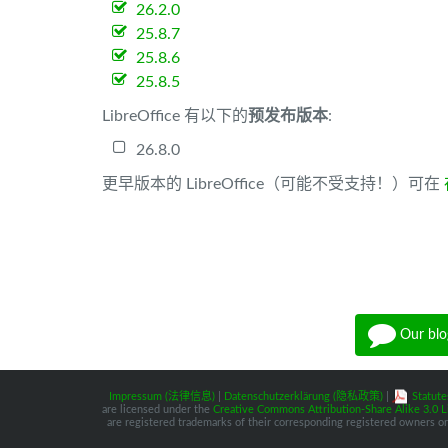
26.2.0
25.8.7
25.8.6
25.8.5
LibreOffice 有以下的
预发布版本
:
26.8.0
更早版本的 LibreOffice（可能不受支持！）可在
Our blo
Impressum (法律信息)
|
Datenschutzerklärung (隐私政策)
|
Statute
are licensed under the
Creative Commons Attribution-Share Alike 3.0 L
are registered trademarks of their corresponding registered owners or 