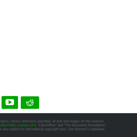
ation: Unless otherwise specified, all text and images on this website
illa Public License v2.0
. “LibreOffice” and “The Document Foundation”
 also subject to international copyright laws. Use thereof is explained