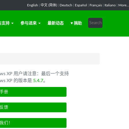
English
|
中文 (简体)
|
Deutsch
|
Español
|
Français
|
Italiano
|
More...
与支持
参与进来
最新动态
♥ 捐助
dows XP 用户请注意：最后一个支持
ows XP 的版本是
5.4.7
。
手册
反馈
我们！