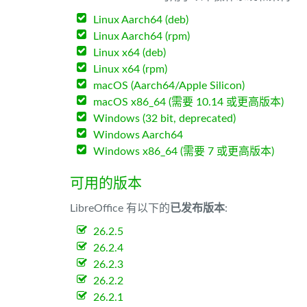
Linux Aarch64 (deb)
Linux Aarch64 (rpm)
Linux x64 (deb)
Linux x64 (rpm)
macOS (Aarch64/Apple Silicon)
macOS x86_64 (需要 10.14 或更高版本)
Windows (32 bit, deprecated)
Windows Aarch64
Windows x86_64 (需要 7 或更高版本)
可用的版本
LibreOffice 有以下的
已发布版本
:
26.2.5
26.2.4
26.2.3
26.2.2
26.2.1