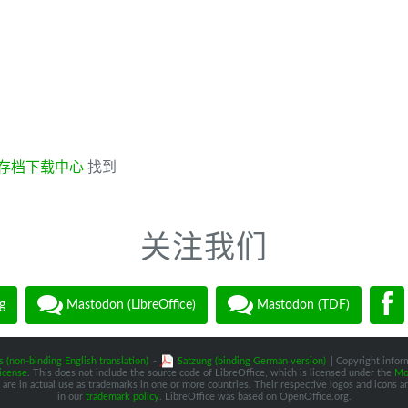
存档下载中心
找到
关注我们
g
Mastodon (LibreOffice)
Mastodon (TDF)
s (non-binding English translation)
-
Satzung (binding German version)
| Copyright inform
icense
. This does not include the source code of LibreOffice, which is licensed under the
Moz
are in actual use as trademarks in one or more countries. Their respective logos and icons are
in our
trademark policy
. LibreOffice was based on OpenOffice.org.