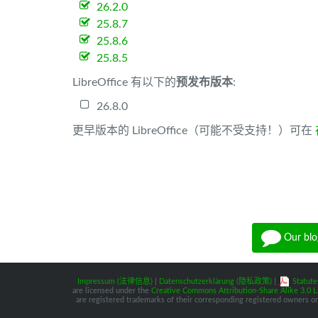
26.2.0
25.8.7
25.8.6
25.8.5
LibreOffice 有以下的
预发布版本
:
26.8.0
更早版本的 LibreOffice（可能不受支持！）可在
Our blo
Impressum (法律信息)
|
Datenschutzerklärung (隐私政策)
|
Statute
are licensed under the
Creative Commons Attribution-Share Alike 3.0 L
are registered trademarks of their corresponding registered owners or 