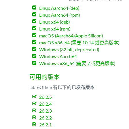
Linux Aarch64 (deb)
Linux Aarch64 (rpm)
Linux x64 (deb)
Linux x64 (rpm)
macOS (Aarch64/Apple Silicon)
macOS x86_64 (需要 10.14 或更高版本)
Windows (32 bit, deprecated)
Windows Aarch64
Windows x86_64 (需要 7 或更高版本)
可用的版本
LibreOffice 有以下的
已发布版本
:
26.2.5
26.2.4
26.2.3
26.2.2
26.2.1