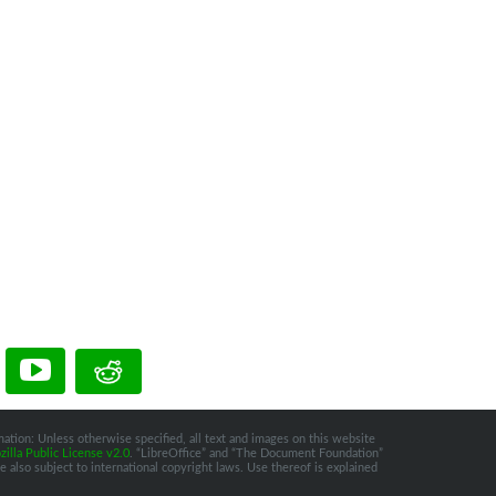
ation: Unless otherwise specified, all text and images on this website
illa Public License v2.0
. “LibreOffice” and “The Document Foundation”
 also subject to international copyright laws. Use thereof is explained