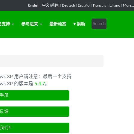
English
|
中文 (简体)
|
Deutsch
|
Español
|
Français
|
Italiano
|
More...
与支持
参与进来
最新动态
♥ 捐助
dows XP 用户请注意：最后一个支持
ows XP 的版本是
5.4.7
。
手册
反馈
我们！