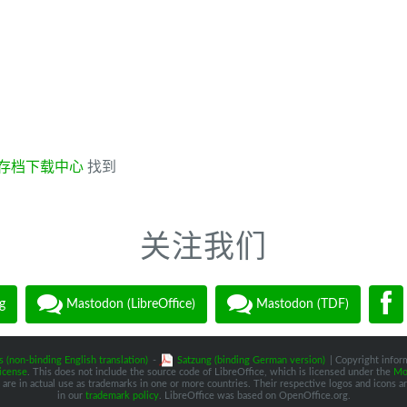
存档下载中心
找到
关注我们
g
Mastodon (LibreOffice)
Mastodon (TDF)
s (non-binding English translation)
-
Satzung (binding German version)
| Copyright inform
icense
. This does not include the source code of LibreOffice, which is licensed under the
Moz
are in actual use as trademarks in one or more countries. Their respective logos and icons are
in our
trademark policy
. LibreOffice was based on OpenOffice.org.