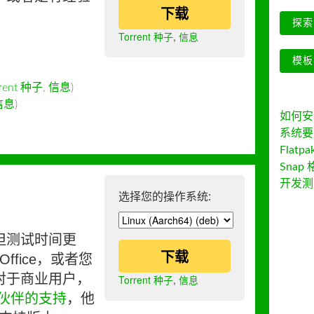
下载
探索 
Torrent 种子
,
信息
模板
rrent 种子
,
信息
)
信息
)
如何安装 
系统要
Flatpa
Snap 
开发测
选择您的操作系统:
但测试时间更
下载
ffice，或者您
对于商业用户，
Torrent 种子
,
信息
伙伴的支持
，他