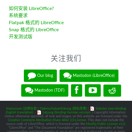
如何安装 LibreOffice?
系统要求
Flatpak 格式的 LibreOffice
Snap 格式的 LibreOffice
开发测试版
关注我们
Our blog
Mastodon (LibreOffice)
Mastodon (TDF)
Impressum (法律信息)
|
Datenschutzerklärung (隐私政策)
|
Statutes (non-binding
English translation)
-
Satzung (binding German version)
| Copyright information:
Unless otherwise specified, all text and images on this website are licensed under the
Creative Commons Attribution-Share Alike 3.0 License
. This does not include the
source code of LibreOffice, which is licensed under the
Mozilla Public License v2.0
.
“LibreOffice” and “The Document Foundation” are registered trademarks of their
corresponding registered owners or are in actual use as trademarks in one or more