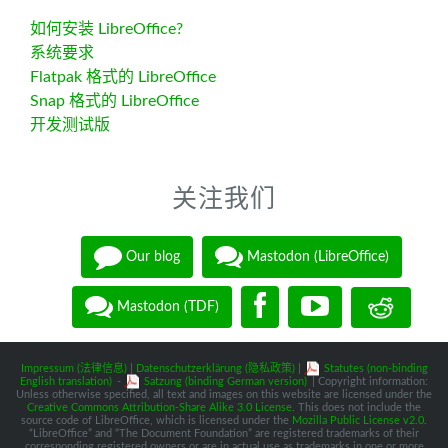
如何安装 LibreOffice?
系统要求
Flatpak 格式的 LibreOffice
Snap 格式的 LibreOffice
开发测试版
关注我们
Our blog
Mastodon (LibreOffice)
Mastodon (TDF)
Impressum (法律信息)
|
Datenschutzerklärung (隐私政策)
|
Statutes (non-binding
English translation)
-
Satzung (binding German version)
| Copyright information:
Unless otherwise specified, all text and images on this website are licensed under the
Creative Commons Attribution-Share Alike 3.0 License
. This does not include the
source code of LibreOffice, which is licensed under the
Mozilla Public License v2.0
.
“LibreOffice” and “The Document Foundation” are registered trademarks of their
corresponding registered owners or are in actual use as trademarks in one or more