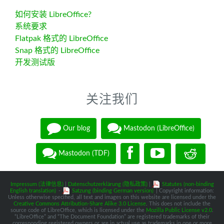
如何安装 LibreOffice?
系统要求
Flatpak 格式的 LibreOffice
Snap 格式的 LibreOffice
开发测试版
关注我们
Our blog
Mastodon (LibreOffice)
Mastodon (TDF)
Impressum (法律信息)
|
Datenschutzerklärung (隐私政策)
|
Statutes (non-binding
English translation)
-
Satzung (binding German version)
| Copyright information:
Unless otherwise specified, all text and images on this website are licensed under the
Creative Commons Attribution-Share Alike 3.0 License
. This does not include the
source code of LibreOffice, which is licensed under the
Mozilla Public License v2.0
.
“LibreOffice” and “The Document Foundation” are registered trademarks of their
corresponding registered owners or are in actual use as trademarks in one or more