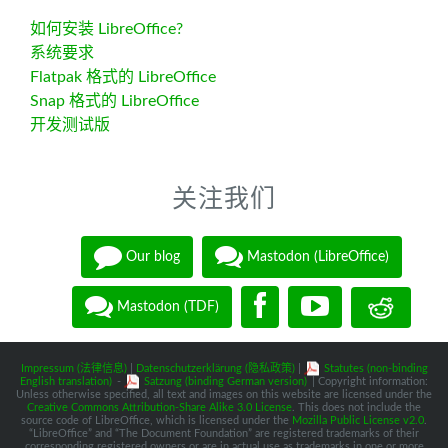
如何安装 LibreOffice?
系统要求
Flatpak 格式的 LibreOffice
Snap 格式的 LibreOffice
开发测试版
关注我们
Our blog
Mastodon (LibreOffice)
Mastodon (TDF)
Impressum (法律信息)
|
Datenschutzerklärung (隐私政策)
|
Statutes (non-binding
English translation)
-
Satzung (binding German version)
| Copyright information:
Unless otherwise specified, all text and images on this website are licensed under the
Creative Commons Attribution-Share Alike 3.0 License
. This does not include the
source code of LibreOffice, which is licensed under the
Mozilla Public License v2.0
.
“LibreOffice” and “The Document Foundation” are registered trademarks of their
corresponding registered owners or are in actual use as trademarks in one or more