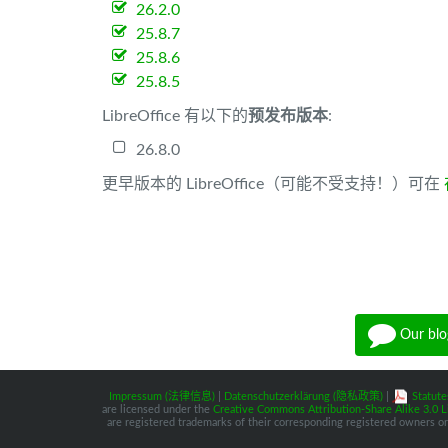
26.2.0
25.8.7
25.8.6
25.8.5
LibreOffice 有以下的
预发布版本
:
26.8.0
更早版本的 LibreOffice（可能不受支持！）可在
Our blo
Impressum (法律信息)
|
Datenschutzerklärung (隐私政策)
|
Statute
are licensed under the
Creative Commons Attribution-Share Alike 3.0 L
are registered trademarks of their corresponding registered owners or 