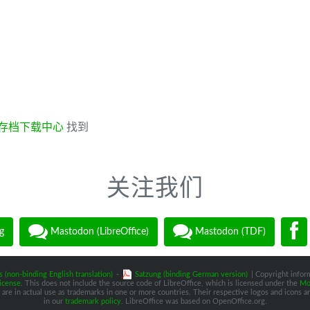
存档下载中心
找到
关注我们
g
Mastodon (LibreOffice)
Mastodon (TDF)
s (non-binding English translation)
-
Satzung (binding German version)
| Copyright inform
icense
. This does not include the source code of LibreOffice, which is licensed under the
Moz
are in actual use as trademarks in one or more countries. Their respective logos and icons are
in our
trademark policy
. LibreOffice was based on OpenOffice.org.