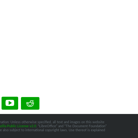
ation: Unless otherwise specified, all text and images on this website
illa Public License v2.0
. “LibreOffice” and “The Document Foundation”
 also subject to international copyright laws. Use thereof is explained