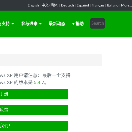
English
|
中文 (简体)
|
Deutsch
|
Español
|
Français
|
Italiano
|
More...
与支持
参与进来
最新动态
♥ 捐助
dows XP 用户请注意：最后一个支持
ows XP 的版本是
5.4.7
。
手册
反馈
我们！