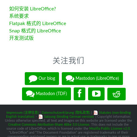
如何安装 LibreOffice?
系统要求
Flatpak 格式的 LibreOffice
Snap 格式的 LibreOffice
开发测试版
关注我们
Our blog
Mastodon (LibreOffice)
Mastodon (TDF)
Impressum (法律信息)
|
Datenschutzerklärung (隐私政策)
|
Statutes (non-binding
English translation)
-
Satzung (binding German version)
| Copyright information:
Unless otherwise specified, all text and images on this website are licensed under the
Creative Commons Attribution-Share Alike 3.0 License
. This does not include the
source code of LibreOffice, which is licensed under the
Mozilla Public License v2.0
.
“LibreOffice” and “The Document Foundation” are registered trademarks of their
corresponding registered owners or are in actual use as trademarks in one or more