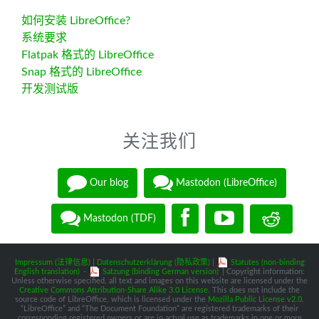
如何安装 LibreOffice?
系统要求
Flatpak 格式的 LibreOffice
Snap 格式的 LibreOffice
开发测试版
关注我们
Our blog
Mastodon (LibreOffice)
Mastodon (TDF)
Impressum (法律信息)
|
Datenschutzerklärung (隐私政策)
|
Statutes (non-binding
English translation)
-
Satzung (binding German version)
| Copyright information:
Unless otherwise specified, all text and images on this website are licensed under the
Creative Commons Attribution-Share Alike 3.0 License
. This does not include the
source code of LibreOffice, which is licensed under the
Mozilla Public License v2.0
.
“LibreOffice” and “The Document Foundation” are registered trademarks of their
corresponding registered owners or are in actual use as trademarks in one or more