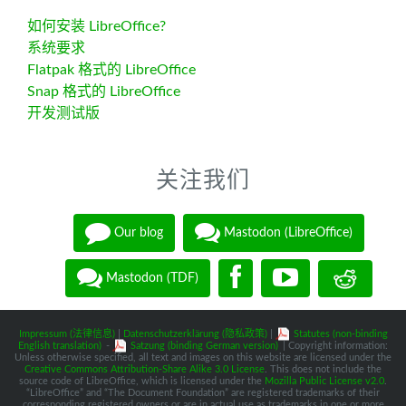
如何安装 LibreOffice?
系统要求
Flatpak 格式的 LibreOffice
Snap 格式的 LibreOffice
开发测试版
关注我们
Our blog
Mastodon (LibreOffice)
Mastodon (TDF)
Impressum (法律信息)
|
Datenschutzerklärung (隐私政策)
|
Statutes (non-binding
English translation)
-
Satzung (binding German version)
| Copyright information:
Unless otherwise specified, all text and images on this website are licensed under the
Creative Commons Attribution-Share Alike 3.0 License
. This does not include the
source code of LibreOffice, which is licensed under the
Mozilla Public License v2.0
.
“LibreOffice” and “The Document Foundation” are registered trademarks of their
corresponding registered owners or are in actual use as trademarks in one or more