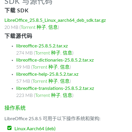
SDK 与源代码
下载 SDK
LibreOffice_25.8.5_Linux_aarch64_deb_sdk.tar.gz
20 MB (
Torrent 种子
,
信息
)
下载源代码
libreoffice-25.8.5.2.tar.xz
274 MB (
Torrent 种子
,
信息
)
libreoffice-dictionaries-25.8.5.2.tar.xz
59 MB (
Torrent 种子
,
信息
)
libreoffice-help-25.8.5.2.tar.xz
57 MB (
Torrent 种子
,
信息
)
libreoffice-translations-25.8.5.2.tar.xz
223 MB (
Torrent 种子
,
信息
)
操作系统
LibreOffice 25.8.5 可用于以下操作系统和架构:
Linux Aarch64 (deb)