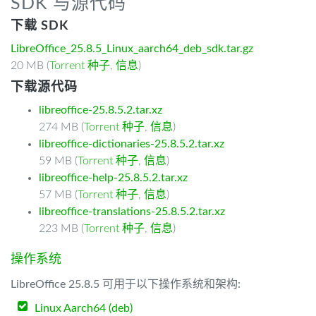
SDK 与源代码
下载 SDK
LibreOffice_25.8.5_Linux_aarch64_deb_sdk.tar.gz
20 MB (
Torrent 种子
,
信息
)
下载源代码
libreoffice-25.8.5.2.tar.xz
274 MB (
Torrent 种子
,
信息
)
libreoffice-dictionaries-25.8.5.2.tar.xz
59 MB (
Torrent 种子
,
信息
)
libreoffice-help-25.8.5.2.tar.xz
57 MB (
Torrent 种子
,
信息
)
libreoffice-translations-25.8.5.2.tar.xz
223 MB (
Torrent 种子
,
信息
)
操作系统
LibreOffice 25.8.5 可用于以下操作系统和架构:
Linux Aarch64 (deb)