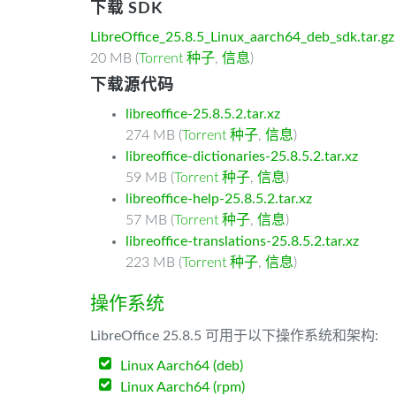
下载 SDK
LibreOffice_25.8.5_Linux_aarch64_deb_sdk.tar.gz
20 MB (
Torrent 种子
,
信息
)
下载源代码
libreoffice-25.8.5.2.tar.xz
274 MB (
Torrent 种子
,
信息
)
libreoffice-dictionaries-25.8.5.2.tar.xz
59 MB (
Torrent 种子
,
信息
)
libreoffice-help-25.8.5.2.tar.xz
57 MB (
Torrent 种子
,
信息
)
libreoffice-translations-25.8.5.2.tar.xz
223 MB (
Torrent 种子
,
信息
)
操作系统
LibreOffice 25.8.5 可用于以下操作系统和架构:
Linux Aarch64 (deb)
Linux Aarch64 (rpm)