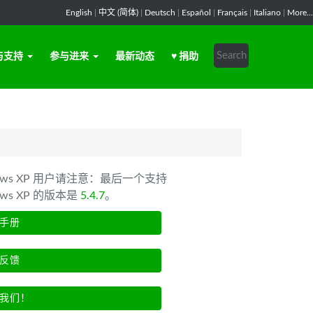
English
|
中文 (简体)
|
Deutsch
|
Español
|
Français
|
Italiano
|
More...
与支持
参与进来
最新动态
♥ 捐助
dows XP 用户请注意：最后一个支持
ows XP 的版本是
5.4.7
。
手册
反馈
我们！