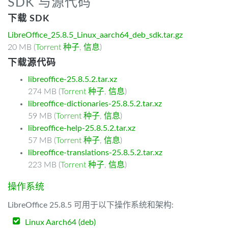
SDK 与源代码
下载 SDK
LibreOffice_25.8.5_Linux_aarch64_deb_sdk.tar.gz
20 MB (
Torrent 种子
,
信息
)
下载源代码
libreoffice-25.8.5.2.tar.xz
274 MB (
Torrent 种子
,
信息
)
libreoffice-dictionaries-25.8.5.2.tar.xz
59 MB (
Torrent 种子
,
信息
)
libreoffice-help-25.8.5.2.tar.xz
57 MB (
Torrent 种子
,
信息
)
libreoffice-translations-25.8.5.2.tar.xz
223 MB (
Torrent 种子
,
信息
)
操作系统
LibreOffice 25.8.5 可用于以下操作系统和架构:
Linux Aarch64 (deb)