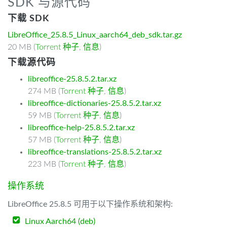
SDK 与源代码
下载 SDK
LibreOffice_25.8.5_Linux_aarch64_deb_sdk.tar.gz
20 MB (
Torrent 种子
,
信息
)
下载源代码
libreoffice-25.8.5.2.tar.xz
274 MB (
Torrent 种子
,
信息
)
libreoffice-dictionaries-25.8.5.2.tar.xz
59 MB (
Torrent 种子
,
信息
)
libreoffice-help-25.8.5.2.tar.xz
57 MB (
Torrent 种子
,
信息
)
libreoffice-translations-25.8.5.2.tar.xz
223 MB (
Torrent 种子
,
信息
)
操作系统
LibreOffice 25.8.5 可用于以下操作系统和架构:
Linux Aarch64 (deb)