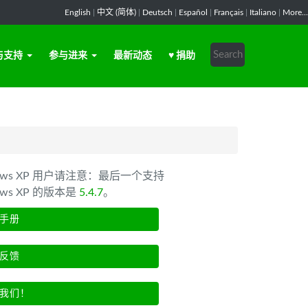
English
|
中文 (简体)
|
Deutsch
|
Español
|
Français
|
Italiano
|
More...
与支持
参与进来
最新动态
♥ 捐助
dows XP 用户请注意：最后一个支持
ows XP 的版本是
5.4.7
。
手册
反馈
我们！