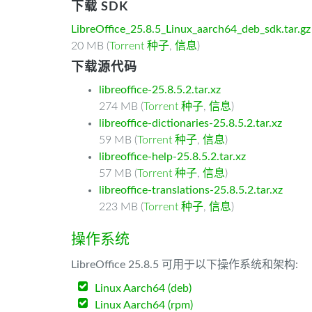
下载 SDK
LibreOffice_25.8.5_Linux_aarch64_deb_sdk.tar.gz
20 MB (
Torrent 种子
,
信息
)
下载源代码
libreoffice-25.8.5.2.tar.xz
274 MB (
Torrent 种子
,
信息
)
libreoffice-dictionaries-25.8.5.2.tar.xz
59 MB (
Torrent 种子
,
信息
)
libreoffice-help-25.8.5.2.tar.xz
57 MB (
Torrent 种子
,
信息
)
libreoffice-translations-25.8.5.2.tar.xz
223 MB (
Torrent 种子
,
信息
)
操作系统
LibreOffice 25.8.5 可用于以下操作系统和架构:
Linux Aarch64 (deb)
Linux Aarch64 (rpm)