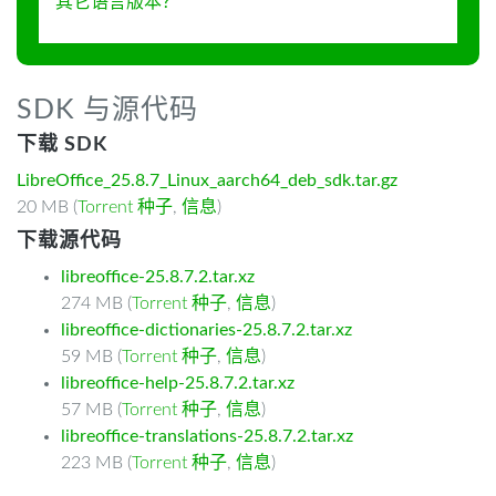
其它语言版本？
SDK 与源代码
下载 SDK
LibreOffice_25.8.7_Linux_aarch64_deb_sdk.tar.gz
20 MB (
Torrent 种子
,
信息
)
下载源代码
libreoffice-25.8.7.2.tar.xz
274 MB (
Torrent 种子
,
信息
)
libreoffice-dictionaries-25.8.7.2.tar.xz
59 MB (
Torrent 种子
,
信息
)
libreoffice-help-25.8.7.2.tar.xz
57 MB (
Torrent 种子
,
信息
)
libreoffice-translations-25.8.7.2.tar.xz
223 MB (
Torrent 种子
,
信息
)