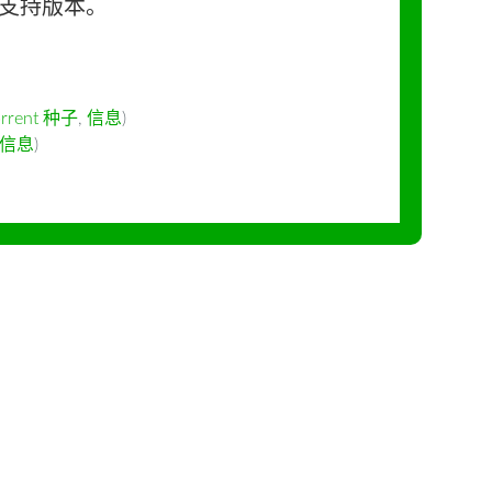
长期支持版本。
orrent 种子
,
信息
)
信息
)