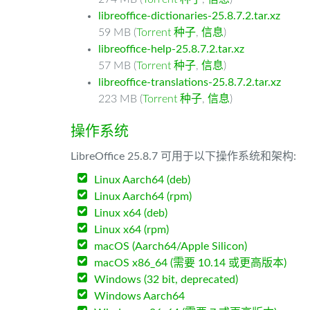
libreoffice-dictionaries-25.8.7.2.tar.xz
59 MB (
Torrent 种子
,
信息
)
libreoffice-help-25.8.7.2.tar.xz
57 MB (
Torrent 种子
,
信息
)
libreoffice-translations-25.8.7.2.tar.xz
223 MB (
Torrent 种子
,
信息
)
操作系统
LibreOffice 25.8.7 可用于以下操作系统和架构:
Linux Aarch64 (deb)
Linux Aarch64 (rpm)
Linux x64 (deb)
Linux x64 (rpm)
macOS (Aarch64/Apple Silicon)
macOS x86_64 (需要 10.14 或更高版本)
Windows (32 bit, deprecated)
Windows Aarch64