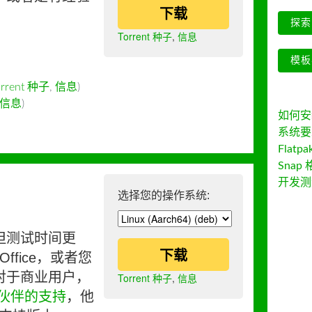
下载
探索 
Torrent 种子
,
信息
模板
orrent 种子
,
信息
)
信息
)
如何安装 
系统要
Flatpa
Snap 
开发测
选择您的操作系统:
但测试时间更
下载
ffice，或者您
对于商业用户，
Torrent 种子
,
信息
伙伴的支持
，他