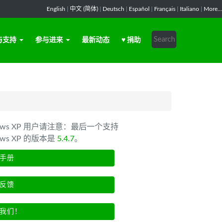
English
|
中文 (简体)
|
Deutsch
|
Español
|
Français
|
Italiano
|
More...
与支持
参与进来
最新动态
♥ 捐助
dows XP 用户请注意：最后一个支持
ows XP 的版本是
5.4.7
。
手册
反馈
我们！