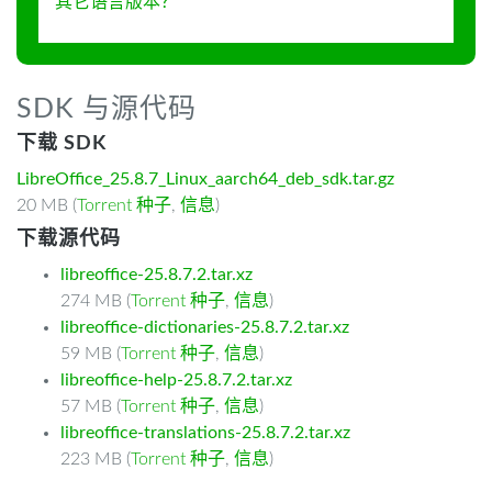
其它语言版本？
SDK 与源代码
下载 SDK
LibreOffice_25.8.7_Linux_aarch64_deb_sdk.tar.gz
20 MB (
Torrent 种子
,
信息
)
下载源代码
libreoffice-25.8.7.2.tar.xz
274 MB (
Torrent 种子
,
信息
)
libreoffice-dictionaries-25.8.7.2.tar.xz
59 MB (
Torrent 种子
,
信息
)
libreoffice-help-25.8.7.2.tar.xz
57 MB (
Torrent 种子
,
信息
)
libreoffice-translations-25.8.7.2.tar.xz
223 MB (
Torrent 种子
,
信息
)