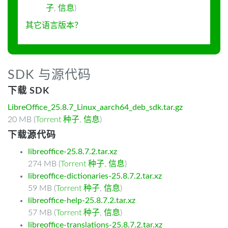
子
,
信息
)
其它语言版本？
SDK 与源代码
下载 SDK
LibreOffice_25.8.7_Linux_aarch64_deb_sdk.tar.gz
20 MB (
Torrent 种子
,
信息
)
下载源代码
libreoffice-25.8.7.2.tar.xz
274 MB (
Torrent 种子
,
信息
)
libreoffice-dictionaries-25.8.7.2.tar.xz
59 MB (
Torrent 种子
,
信息
)
libreoffice-help-25.8.7.2.tar.xz
57 MB (
Torrent 种子
,
信息
)
libreoffice-translations-25.8.7.2.tar.xz