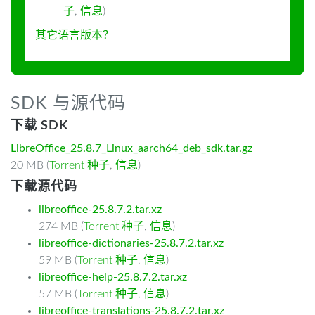
子
,
信息
)
其它语言版本？
SDK 与源代码
下载 SDK
LibreOffice_25.8.7_Linux_aarch64_deb_sdk.tar.gz
20 MB (
Torrent 种子
,
信息
)
下载源代码
libreoffice-25.8.7.2.tar.xz
274 MB (
Torrent 种子
,
信息
)
libreoffice-dictionaries-25.8.7.2.tar.xz
59 MB (
Torrent 种子
,
信息
)
libreoffice-help-25.8.7.2.tar.xz
57 MB (
Torrent 种子
,
信息
)
libreoffice-translations-25.8.7.2.tar.xz