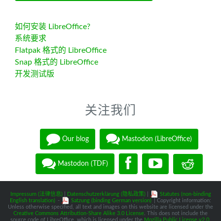
如何安装 LibreOffice?
系统要求
Flatpak 格式的 LibreOffice
Snap 格式的 LibreOffice
开发测试版
关注我们
Our blog
Mastodon (LibreOffice)
Mastodon (TDF)
Impressum (法律信息)
|
Datenschutzerklärung (隐私政策)
|
Statutes (non-binding
English translation)
-
Satzung (binding German version)
| Copyright information:
Unless otherwise specified, all text and images on this website are licensed under the
Creative Commons Attribution-Share Alike 3.0 License
. This does not include the
source code of LibreOffice, which is licensed under the
Mozilla Public License v2.0
.