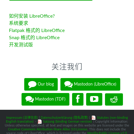
如何安装 LibreOffice?
系统要求
Flatpak 格式的 LibreOffice
Snap 格式的 LibreOffice
开发测试版
关注我们
Our blog
Mastodon (LibreOffice)
Mastodon (TDF)
Impressum (法律信息)
|
Datenschutzerklärung (隐私政策)
|
Statutes (non-binding
English translation)
-
Satzung (binding German version)
| Copyright information:
Unless otherwise specified, all text and images on this website are licensed under the
Creative Commons Attribution-Share Alike 3.0 License
. This does not include the
source code of LibreOffice, which is licensed under the
Mozilla Public License v2.0
.