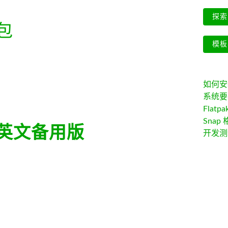
探索 
包
模板
如何安装 
系统要
Flatpa
Snap 
英文备用版
开发测