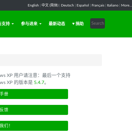
English
|
中文 (简体)
|
Deutsch
|
Español
|
Français
|
Italiano
|
More...
与支持
参与进来
最新动态
♥ 捐助
dows XP 用户请注意：最后一个支持
ows XP 的版本是
5.4.7
。
手册
反馈
我们！