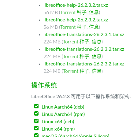
libreoffice-help-26.2.3.2.tar.xz
56 MB (
Torrent 种子
,
信息
)
libreoffice-help-26.2.3.2.tar.xz
56 MB (
Torrent 种子
,
信息
)
libreoffice-translations-26.2.3.1.tar.xz
224 MB (
Torrent 种子
,
信息
)
libreoffice-translations-26.2.3.2.tar.xz
224 MB (
Torrent 种子
,
信息
)
libreoffice-translations-26.2.3.2.tar.xz
224 MB (
Torrent 种子
,
信息
)
操作系统
LibreOffice 26.2.3 可用于以下操作系统和架构:
Linux Aarch64 (deb)
Linux Aarch64 (rpm)
Linux x64 (deb)
Linux x64 (rpm)
macOS (Aarch64/Apple Silicon)