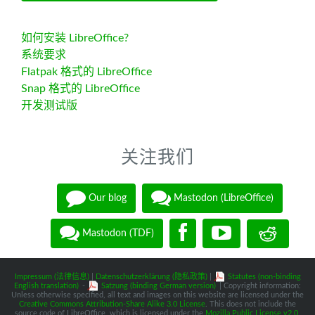
如何安装 LibreOffice?
系统要求
Flatpak 格式的 LibreOffice
Snap 格式的 LibreOffice
开发测试版
关注我们
Our blog
Mastodon (LibreOffice)
Mastodon (TDF)
Impressum (法律信息)
|
Datenschutzerklärung (隐私政策)
|
Statutes (non-binding
English translation)
-
Satzung (binding German version)
| Copyright information:
Unless otherwise specified, all text and images on this website are licensed under the
Creative Commons Attribution-Share Alike 3.0 License
. This does not include the
source code of LibreOffice, which is licensed under the
Mozilla Public License v2.0
.