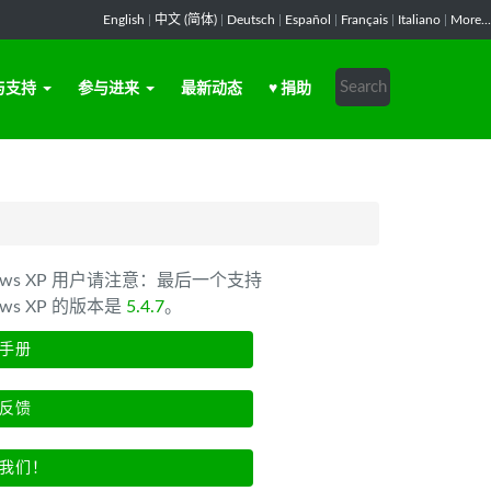
English
|
中文 (简体)
|
Deutsch
|
Español
|
Français
|
Italiano
|
More...
与支持
参与进来
最新动态
♥ 捐助
dows XP 用户请注意：最后一个支持
ows XP 的版本是
5.4.7
。
手册
反馈
我们！