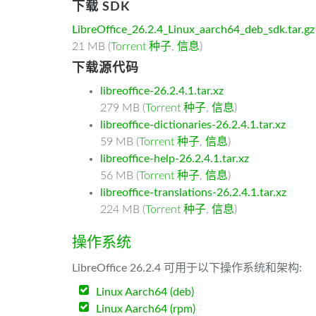
下载 SDK
LibreOffice_26.2.4_Linux_aarch64_deb_sdk.tar.gz
21 MB (
Torrent 种子
,
信息
)
下载源代码
libreoffice-26.2.4.1.tar.xz
279 MB (
Torrent 种子
,
信息
)
libreoffice-dictionaries-26.2.4.1.tar.xz
59 MB (
Torrent 种子
,
信息
)
libreoffice-help-26.2.4.1.tar.xz
56 MB (
Torrent 种子
,
信息
)
libreoffice-translations-26.2.4.1.tar.xz
224 MB (
Torrent 种子
,
信息
)
操作系统
LibreOffice 26.2.4 可用于以下操作系统和架构:
Linux Aarch64 (deb)
Linux Aarch64 (rpm)