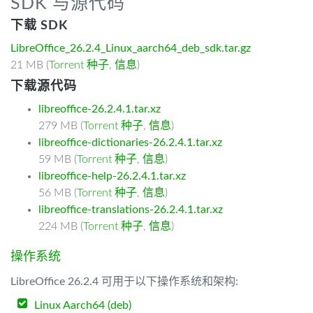
SDK 与源代码
下载 SDK
LibreOffice_26.2.4_Linux_aarch64_deb_sdk.tar.gz
21 MB (
Torrent 种子
,
信息
)
下载源代码
libreoffice-26.2.4.1.tar.xz
279 MB (
Torrent 种子
,
信息
)
libreoffice-dictionaries-26.2.4.1.tar.xz
59 MB (
Torrent 种子
,
信息
)
libreoffice-help-26.2.4.1.tar.xz
56 MB (
Torrent 种子
,
信息
)
libreoffice-translations-26.2.4.1.tar.xz
224 MB (
Torrent 种子
,
信息
)
操作系统
LibreOffice 26.2.4 可用于以下操作系统和架构:
Linux Aarch64 (deb)