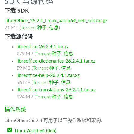
SDK 与源代码
下载 SDK
LibreOffice_26.2.4_Linux_aarch64_deb_sdk.tar.gz
21 MB (
Torrent 种子
,
信息
)
下载源代码
libreoffice-26.2.4.1.tar.xz
279 MB (
Torrent 种子
,
信息
)
libreoffice-dictionaries-26.2.4.1.tar.xz
59 MB (
Torrent 种子
,
信息
)
libreoffice-help-26.2.4.1.tar.xz
56 MB (
Torrent 种子
,
信息
)
libreoffice-translations-26.2.4.1.tar.xz
224 MB (
Torrent 种子
,
信息
)
操作系统
LibreOffice 26.2.4 可用于以下操作系统和架构:
Linux Aarch64 (deb)