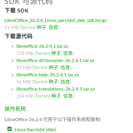
SDK 与源代码
下载 SDK
LibreOffice_26.2.4_Linux_aarch64_deb_sdk.tar.gz
21 MB (
Torrent 种子
,
信息
)
下载源代码
libreoffice-26.2.4.1.tar.xz
279 MB (
Torrent 种子
,
信息
)
libreoffice-dictionaries-26.2.4.1.tar.xz
59 MB (
Torrent 种子
,
信息
)
libreoffice-help-26.2.4.1.tar.xz
56 MB (
Torrent 种子
,
信息
)
libreoffice-translations-26.2.4.1.tar.xz
224 MB (
Torrent 种子
,
信息
)
操作系统
LibreOffice 26.2.4 可用于以下操作系统和架构:
Linux Aarch64 (deb)