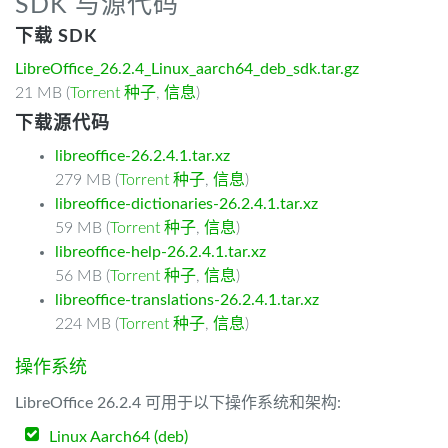
SDK 与源代码
下载 SDK
LibreOffice_26.2.4_Linux_aarch64_deb_sdk.tar.gz
21 MB (
Torrent 种子
,
信息
)
下载源代码
libreoffice-26.2.4.1.tar.xz
279 MB (
Torrent 种子
,
信息
)
libreoffice-dictionaries-26.2.4.1.tar.xz
59 MB (
Torrent 种子
,
信息
)
libreoffice-help-26.2.4.1.tar.xz
56 MB (
Torrent 种子
,
信息
)
libreoffice-translations-26.2.4.1.tar.xz
224 MB (
Torrent 种子
,
信息
)
操作系统
LibreOffice 26.2.4 可用于以下操作系统和架构:
Linux Aarch64 (deb)