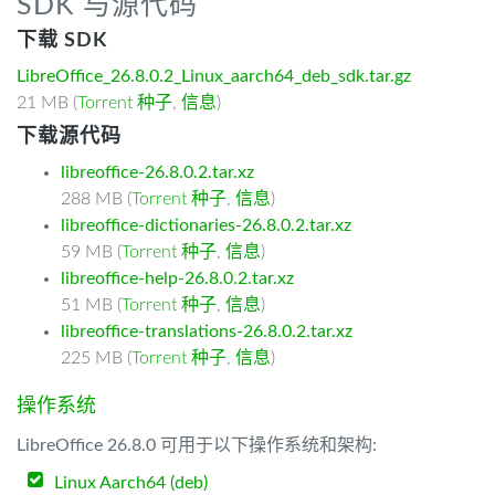
SDK 与源代码
下载 SDK
LibreOffice_26.8.0.2_Linux_aarch64_deb_sdk.tar.gz
21 MB (
Torrent 种子
,
信息
)
下载源代码
libreoffice-26.8.0.2.tar.xz
288 MB (
Torrent 种子
,
信息
)
libreoffice-dictionaries-26.8.0.2.tar.xz
59 MB (
Torrent 种子
,
信息
)
libreoffice-help-26.8.0.2.tar.xz
51 MB (
Torrent 种子
,
信息
)
libreoffice-translations-26.8.0.2.tar.xz
225 MB (
Torrent 种子
,
信息
)
操作系统
LibreOffice 26.8.0 可用于以下操作系统和架构:
Linux Aarch64 (deb)