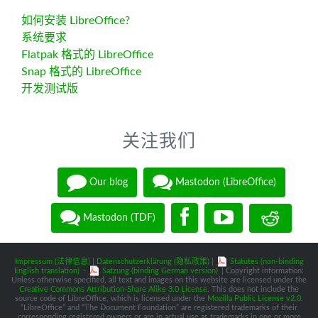
如何安装 LibreOffice?
系统要求
Flatpak 格式的 LibreOffice
Snap 格式的 LibreOffice
开发测试版
关注我们
Our blog
Mastodon (LibreOffice)
Mastodon (TDF)
Impressum (法律信息)
|
Datenschutzerklärung (隐私政策)
|
Statutes (non-binding
English translation)
-
Satzung (binding German version)
| Copyright information:
Unless otherwise specified, all text and images on this website are licensed under the
Creative Commons Attribution-Share Alike 3.0 License
. This does not include the
source code of LibreOffice, which is licensed under the
Mozilla Public License v2.0
.
“LibreOffice” and “The Document Foundation” are registered trademarks of their
corresponding registered owners or are in actual use as trademarks in one or more