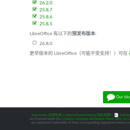
26.2.0
25.8.7
25.8.6
25.8.5
LibreOffice 有以下的
预发布版本
:
26.8.0
更早版本的 LibreOffice（可能不受支持！）可在
Our blo
Impressum (法律信息)
|
Datenschutzerklärung (隐私政策)
|
Statute
are licensed under the
Creative Commons Attribution-Share Alike 3.0 L
are registered trademarks of their corresponding registered owners or 