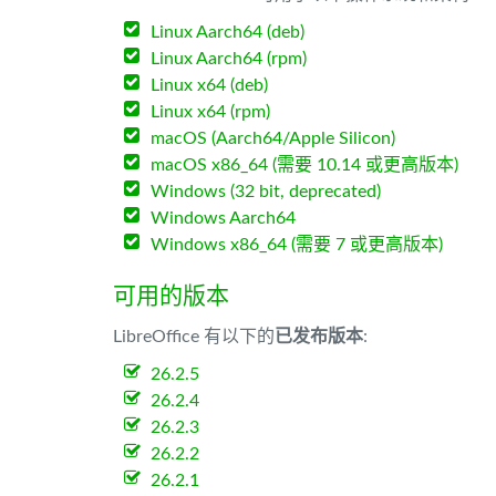
Linux Aarch64 (deb)
Linux Aarch64 (rpm)
Linux x64 (deb)
Linux x64 (rpm)
macOS (Aarch64/Apple Silicon)
macOS x86_64 (需要 10.14 或更高版本)
Windows (32 bit, deprecated)
Windows Aarch64
Windows x86_64 (需要 7 或更高版本)
可用的版本
LibreOffice 有以下的
已发布版本
:
26.2.5
26.2.4
26.2.3
26.2.2
26.2.1