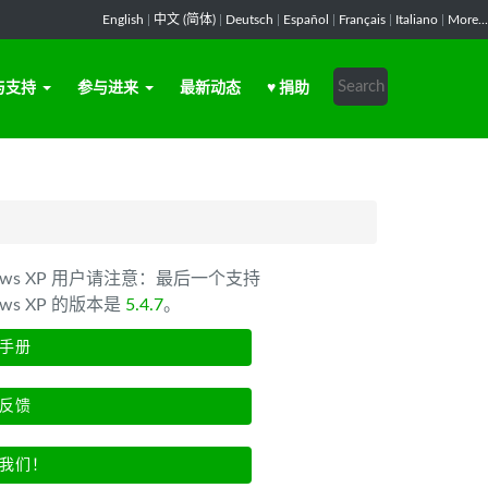
English
|
中文 (简体)
|
Deutsch
|
Español
|
Français
|
Italiano
|
More...
与支持
参与进来
最新动态
♥ 捐助
dows XP 用户请注意：最后一个支持
ows XP 的版本是
5.4.7
。
手册
反馈
我们！