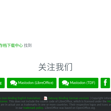
存档下载中心
找到
关注我们
g
Mastodon (LibreOffice)
Mastodon (TDF)
s (non-binding English translation)
-
Satzung (binding German version)
| Copyright inform
icense
. This does not include the source code of LibreOffice, which is licensed under the
Moz
are in actual use as trademarks in one or more countries. Their respective logos and icons are
in our
trademark policy
. LibreOffice was based on OpenOffice.org.