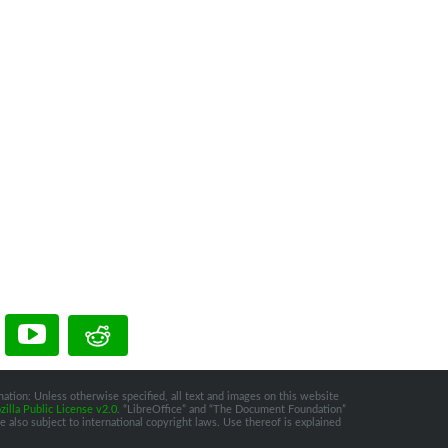
ation: Unless otherwise specified, all text and images on this website
illa Public License v2.0
. “LibreOffice” and “The Document Foundation”
 also subject to international copyright laws. Use thereof is explained