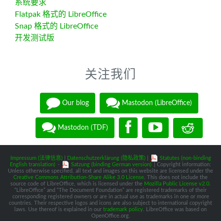
系统要求
Flatpak 格式的 LibreOffice
Snap 格式的 LibreOffice
开发测试版
关注我们
Our blog
Mastodon (LibreOffice)
Mastodon (TDF)
Impressum (法律信息)
|
Datenschutzerklärung (隐私政策)
|
Statutes (non-binding
English translation)
-
Satzung (binding German version)
| Copyright information:
Unless otherwise specified, all text and images on this website are licensed under the
Creative Commons Attribution-Share Alike 3.0 License
. This does not include the
source code of LibreOffice, which is licensed under the
Mozilla Public License v2.0
.
“LibreOffice” and “The Document Foundation” are registered trademarks of their
corresponding registered owners or are in actual use as trademarks in one or more
countries. Their respective logos and icons are also subject to international copyright
laws. Use thereof is explained in our
trademark policy
. LibreOffice was based on
OpenOffice.org.