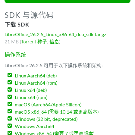
SDK 与源代码
下载 SDK
LibreOffice_26.2.5_Linux_x86-64_deb_sdk.tar.gz
21 MB (
Torrent 种子
,
信息
)
操作系统
LibreOffice 26.2.5 可用于以下操作系统和架构:
Linux Aarch64 (deb)
Linux Aarch64 (rpm)
Linux x64 (deb)
Linux x64 (rpm)
macOS (Aarch64/Apple Silicon)
macOS x86_64 (需要 10.14 或更高版本)
Windows (32 bit, deprecated)
Windows Aarch64
Windows x86_64 (需要 7 或更高版本)