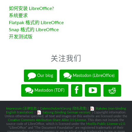
如何安装 LibreOffice?
系统要求
Flatpak 格式的 LibreOffice
Snap 格式的 LibreOffice
开发测试版
关注我们
Our blog
Mastodon (LibreOffice)
Mastodon (TDF)
Impressum (法律信息)
|
Datenschutzerklärung (隐私政策)
|
Statutes (non-binding
English translation)
-
Satzung (binding German version)
| Copyright information:
Unless otherwise specified, all text and images on this website are licensed under the
Creative Commons Attribution-Share Alike 3.0 License
. This does not include the
source code of LibreOffice, which is licensed under the
Mozilla Public License v2.0
.
“LibreOffice” and “The Document Foundation” are registered trademarks of their
corresponding registered owners or are in actual use as trademarks in one or more