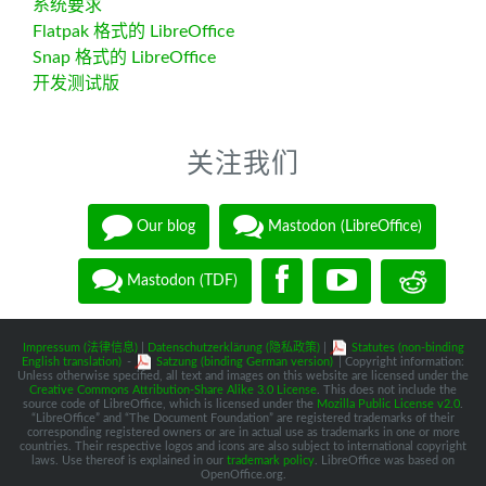
系统要求
Flatpak 格式的 LibreOffice
Snap 格式的 LibreOffice
开发测试版
关注我们
Our blog
Mastodon (LibreOffice)
Mastodon (TDF)
Impressum (法律信息)
|
Datenschutzerklärung (隐私政策)
|
Statutes (non-binding
English translation)
-
Satzung (binding German version)
| Copyright information:
Unless otherwise specified, all text and images on this website are licensed under the
Creative Commons Attribution-Share Alike 3.0 License
. This does not include the
source code of LibreOffice, which is licensed under the
Mozilla Public License v2.0
.
“LibreOffice” and “The Document Foundation” are registered trademarks of their
corresponding registered owners or are in actual use as trademarks in one or more
countries. Their respective logos and icons are also subject to international copyright
laws. Use thereof is explained in our
trademark policy
. LibreOffice was based on
OpenOffice.org.