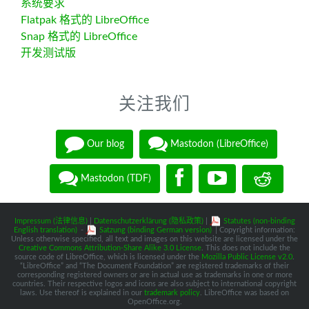
系统要求
Flatpak 格式的 LibreOffice
Snap 格式的 LibreOffice
开发测试版
关注我们
Our blog
Mastodon (LibreOffice)
Mastodon (TDF)
Impressum (法律信息)
|
Datenschutzerklärung (隐私政策)
|
Statutes (non-binding
English translation)
-
Satzung (binding German version)
| Copyright information:
Unless otherwise specified, all text and images on this website are licensed under the
Creative Commons Attribution-Share Alike 3.0 License
. This does not include the
source code of LibreOffice, which is licensed under the
Mozilla Public License v2.0
.
“LibreOffice” and “The Document Foundation” are registered trademarks of their
corresponding registered owners or are in actual use as trademarks in one or more
countries. Their respective logos and icons are also subject to international copyright
laws. Use thereof is explained in our
trademark policy
. LibreOffice was based on
OpenOffice.org.