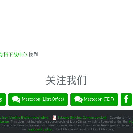
存档下载中心
找到
关注我们
g
Mastodon (LibreOffice)
Mastodon (TDF)
s (non-binding English translation)
-
Satzung (binding German version)
| Copyright inform
icense
. This does not include the source code of LibreOffice, which is licensed under the
Moz
are in actual use as trademarks in one or more countries. Their respective logos and icons are
in our
trademark policy
. LibreOffice was based on OpenOffice.org.