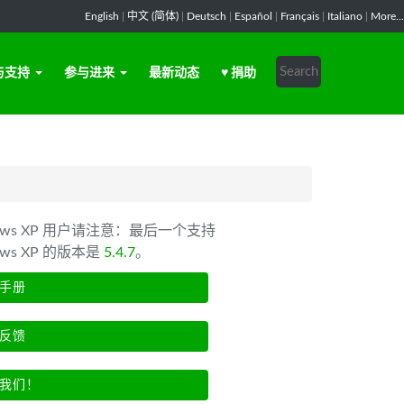
English
|
中文 (简体)
|
Deutsch
|
Español
|
Français
|
Italiano
|
More...
与支持
参与进来
最新动态
♥ 捐助
dows XP 用户请注意：最后一个支持
ows XP 的版本是
5.4.7
。
手册
反馈
我们！