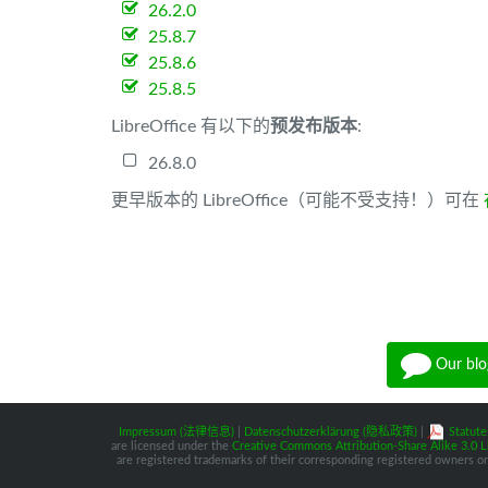
26.2.0
25.8.7
25.8.6
25.8.5
LibreOffice 有以下的
预发布版本
:
26.8.0
更早版本的 LibreOffice（可能不受支持！）可在
Our blo
Impressum (法律信息)
|
Datenschutzerklärung (隐私政策)
|
Statute
are licensed under the
Creative Commons Attribution-Share Alike 3.0 L
are registered trademarks of their corresponding registered owners or 