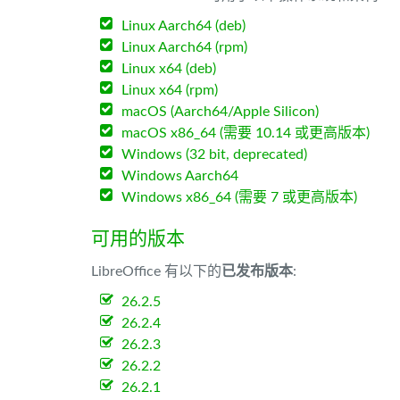
Linux Aarch64 (deb)
Linux Aarch64 (rpm)
Linux x64 (deb)
Linux x64 (rpm)
macOS (Aarch64/Apple Silicon)
macOS x86_64 (需要 10.14 或更高版本)
Windows (32 bit, deprecated)
Windows Aarch64
Windows x86_64 (需要 7 或更高版本)
可用的版本
LibreOffice 有以下的
已发布版本
:
26.2.5
26.2.4
26.2.3
26.2.2
26.2.1