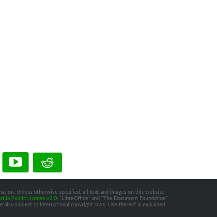
ation: Unless otherwise specified, all text and images on this website
illa Public License v2.0
. “LibreOffice” and “The Document Foundation”
 also subject to international copyright laws. Use thereof is explained