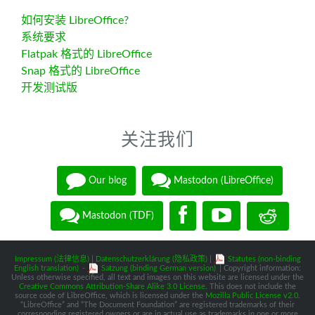
如何安装 LibreOffice?
系统要求
Flatpak 格式的 LibreOffice
Snap 格式的 LibreOffice
开发测试版
关注我们
Our blog
Mastodon (LibreOffice)
Mastodon (TDF)
Impressum (法律信息)
|
Datenschutzerklärung (隐私政策)
|
Statutes (non-binding
English translation)
-
Satzung (binding German version)
| Copyright information:
Unless otherwise specified, all text and images on this website are licensed under the
Creative Commons Attribution-Share Alike 3.0 License
. This does not include the
source code of LibreOffice, which is licensed under the
Mozilla Public License v2.0
.
“LibreOffice” and “The Document Foundation” are registered trademarks of their
corresponding registered owners or are in actual use as trademarks in one or more