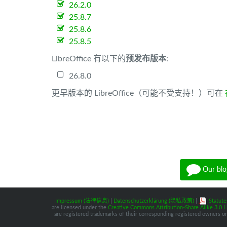
26.2.0
25.8.7
25.8.6
25.8.5
LibreOffice 有以下的
预发布版本
:
26.8.0
更早版本的 LibreOffice（可能不受支持！）可在
Our blo
Impressum (法律信息)
|
Datenschutzerklärung (隐私政策)
|
Statute
are licensed under the
Creative Commons Attribution-Share Alike 3.0 L
are registered trademarks of their corresponding registered owners or 