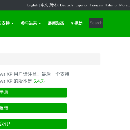
English
|
中文 (简体)
|
Deutsch
|
Español
|
Français
|
Italiano
|
More...
与支持
参与进来
最新动态
♥ 捐助
dows XP 用户请注意：最后一个支持
ows XP 的版本是
5.4.7
。
手册
反馈
我们！