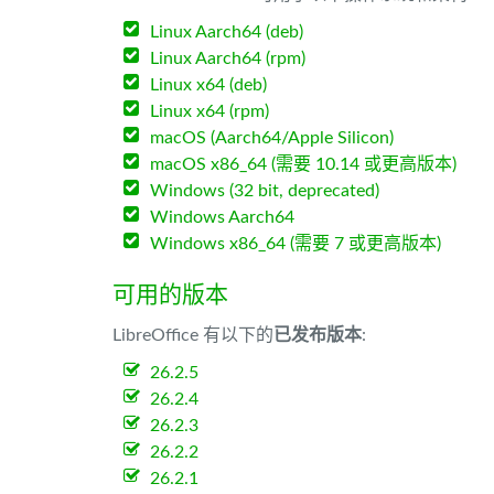
Linux Aarch64 (deb)
Linux Aarch64 (rpm)
Linux x64 (deb)
Linux x64 (rpm)
macOS (Aarch64/Apple Silicon)
macOS x86_64 (需要 10.14 或更高版本)
Windows (32 bit, deprecated)
Windows Aarch64
Windows x86_64 (需要 7 或更高版本)
可用的版本
LibreOffice 有以下的
已发布版本
:
26.2.5
26.2.4
26.2.3
26.2.2
26.2.1