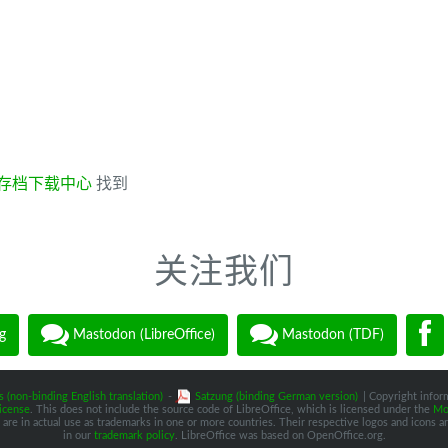
存档下载中心
找到
关注我们
g
Mastodon (LibreOffice)
Mastodon (TDF)
s (non-binding English translation)
-
Satzung (binding German version)
| Copyright inform
icense
. This does not include the source code of LibreOffice, which is licensed under the
Moz
are in actual use as trademarks in one or more countries. Their respective logos and icons are
in our
trademark policy
. LibreOffice was based on OpenOffice.org.