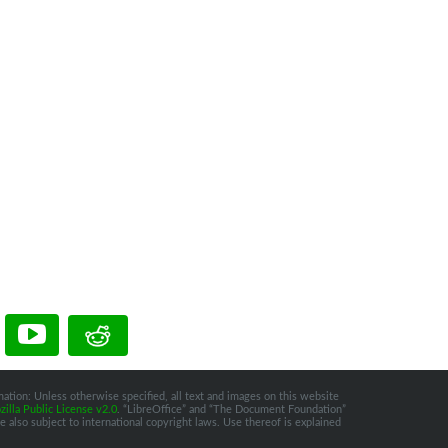
ation: Unless otherwise specified, all text and images on this website
illa Public License v2.0
. “LibreOffice” and “The Document Foundation”
 also subject to international copyright laws. Use thereof is explained