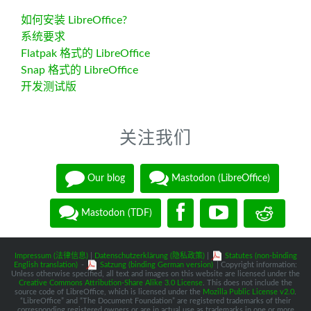
如何安装 LibreOffice?
系统要求
Flatpak 格式的 LibreOffice
Snap 格式的 LibreOffice
开发测试版
关注我们
Our blog
Mastodon (LibreOffice)
Mastodon (TDF)
Impressum (法律信息)
|
Datenschutzerklärung (隐私政策)
|
Statutes (non-binding
English translation)
-
Satzung (binding German version)
| Copyright information:
Unless otherwise specified, all text and images on this website are licensed under the
Creative Commons Attribution-Share Alike 3.0 License
. This does not include the
source code of LibreOffice, which is licensed under the
Mozilla Public License v2.0
.
“LibreOffice” and “The Document Foundation” are registered trademarks of their
corresponding registered owners or are in actual use as trademarks in one or more