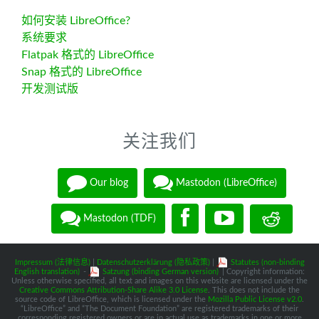
如何安装 LibreOffice?
系统要求
Flatpak 格式的 LibreOffice
Snap 格式的 LibreOffice
开发测试版
关注我们
Our blog
Mastodon (LibreOffice)
Mastodon (TDF)
Impressum (法律信息)
|
Datenschutzerklärung (隐私政策)
|
Statutes (non-binding
English translation)
-
Satzung (binding German version)
| Copyright information:
Unless otherwise specified, all text and images on this website are licensed under the
Creative Commons Attribution-Share Alike 3.0 License
. This does not include the
source code of LibreOffice, which is licensed under the
Mozilla Public License v2.0
.
“LibreOffice” and “The Document Foundation” are registered trademarks of their
corresponding registered owners or are in actual use as trademarks in one or more