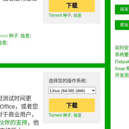
下载
探索 
Torrent 种子
,
信息
模板
rrent 种子
,
信息
)
信息
)
如何安装 
系统要
Flatpa
Snap 
开发测
选择您的操作系统:
但测试时间更
下载
ffice，或者您
对于商业用户，
Torrent 种子
,
信息
伙伴的支持
，他