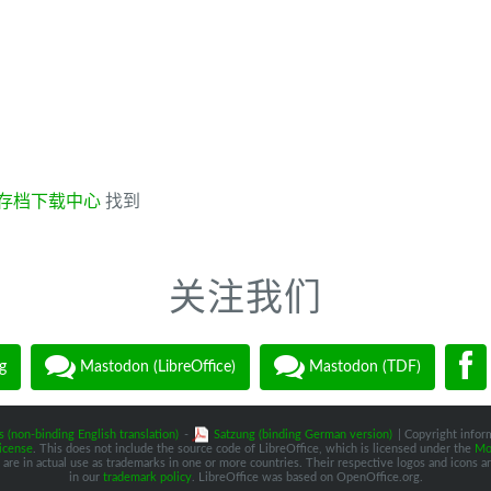
存档下载中心
找到
关注我们
g
Mastodon (LibreOffice)
Mastodon (TDF)
s (non-binding English translation)
-
Satzung (binding German version)
| Copyright inform
icense
. This does not include the source code of LibreOffice, which is licensed under the
Moz
are in actual use as trademarks in one or more countries. Their respective logos and icons are
in our
trademark policy
. LibreOffice was based on OpenOffice.org.