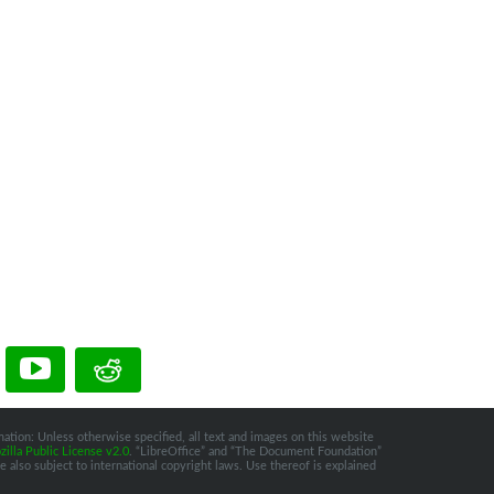
ation: Unless otherwise specified, all text and images on this website
illa Public License v2.0
. “LibreOffice” and “The Document Foundation”
 also subject to international copyright laws. Use thereof is explained