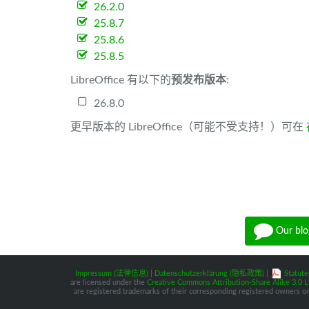
26.2.0
25.8.7
25.8.6
25.8.5
LibreOffice 有以下的
预发布版本
:
26.8.0
更早版本的 LibreOffice（可能不受支持！）可在
Our blo
Impressum (法律信息)
|
Datenschutzerklärung (隐私政策)
|
Statute
are licensed under the
Creative Commons Attribution-Share Alike 3.0 L
are registered trademarks of their corresponding registered owners or 