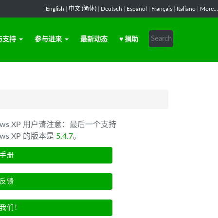
English
|
中文 (简体)
|
Deutsch
|
Español
|
Français
|
Italiano
|
More...
与支持
参与进来
最新动态
♥ 捐助
dows XP 用户请注意：最后一个支持
ows XP 的版本是
5.4.7
。
手册
反馈
我们！