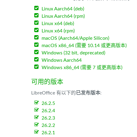
Linux Aarch64 (deb)
Linux Aarch64 (rpm)
Linux x64 (deb)
Linux x64 (rpm)
macOS (Aarch64/Apple Silicon)
macOS x86_64 (需要 10.14 或更高版本)
Windows (32 bit, deprecated)
Windows Aarch64
Windows x86_64 (需要 7 或更高版本)
可用的版本
LibreOffice 有以下的
已发布版本
:
26.2.5
26.2.4
26.2.3
26.2.2
26.2.1