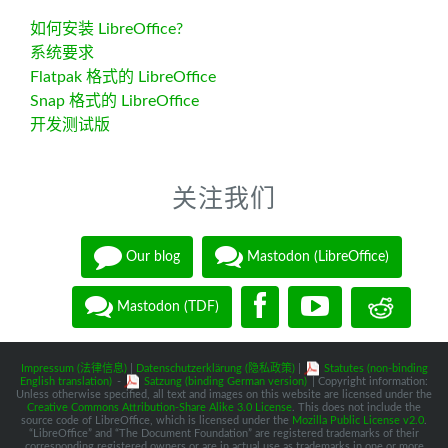
如何安装 LibreOffice?
系统要求
Flatpak 格式的 LibreOffice
Snap 格式的 LibreOffice
开发测试版
关注我们
Our blog
Mastodon (LibreOffice)
Mastodon (TDF)
Impressum (法律信息)
|
Datenschutzerklärung (隐私政策)
|
Statutes (non-binding
English translation)
-
Satzung (binding German version)
| Copyright information:
Unless otherwise specified, all text and images on this website are licensed under the
Creative Commons Attribution-Share Alike 3.0 License
. This does not include the
source code of LibreOffice, which is licensed under the
Mozilla Public License v2.0
.
“LibreOffice” and “The Document Foundation” are registered trademarks of their
corresponding registered owners or are in actual use as trademarks in one or more