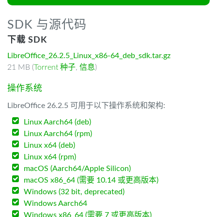
SDK 与源代码
下载 SDK
LibreOffice_26.2.5_Linux_x86-64_deb_sdk.tar.gz
21 MB (
Torrent 种子
,
信息
)
操作系统
LibreOffice 26.2.5 可用于以下操作系统和架构:
Linux Aarch64 (deb)
Linux Aarch64 (rpm)
Linux x64 (deb)
Linux x64 (rpm)
macOS (Aarch64/Apple Silicon)
macOS x86_64 (需要 10.14 或更高版本)
Windows (32 bit, deprecated)
Windows Aarch64
Windows x86_64 (需要 7 或更高版本)