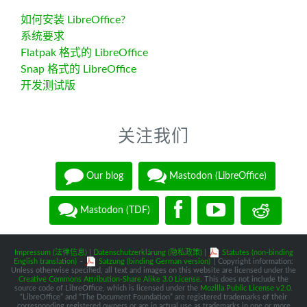
如何安装 LibreOffice?
系统要求
Flatpak 格式的 LibreOffice
Snap 格式的 LibreOffice
开发测试版
关注我们
Our blog
Mastodon (LibreOffice)
Mastodon (TDF)
Impressum (法律信息)
|
Datenschutzerklärung (隐私政策)
|
Statutes (non-binding
English translation)
-
Satzung (binding German version)
| Copyright information:
Unless otherwise specified, all text and images on this website are licensed under the
Creative Commons Attribution-Share Alike 3.0 License
. This does not include the
source code of LibreOffice, which is licensed under the
Mozilla Public License v2.0
.
“LibreOffice” and “The Document Foundation” are registered trademarks of their
corresponding registered owners or are in actual use as trademarks in one or more