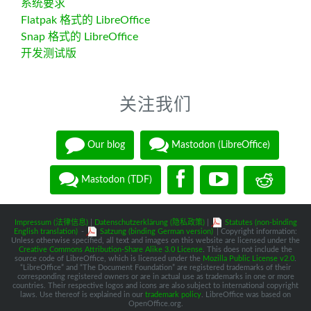
系统要求
Flatpak 格式的 LibreOffice
Snap 格式的 LibreOffice
开发测试版
关注我们
Our blog
Mastodon (LibreOffice)
Mastodon (TDF)
Impressum (法律信息)
|
Datenschutzerklärung (隐私政策)
|
Statutes (non-binding
English translation)
-
Satzung (binding German version)
| Copyright information:
Unless otherwise specified, all text and images on this website are licensed under the
Creative Commons Attribution-Share Alike 3.0 License
. This does not include the
source code of LibreOffice, which is licensed under the
Mozilla Public License v2.0
.
“LibreOffice” and “The Document Foundation” are registered trademarks of their
corresponding registered owners or are in actual use as trademarks in one or more
countries. Their respective logos and icons are also subject to international copyright
laws. Use thereof is explained in our
trademark policy
. LibreOffice was based on
OpenOffice.org.