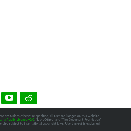
ation: Unless otherwise specified, all text and images on this website
illa Public License v2.0
. “LibreOffice” and “The Document Foundation”
 also subject to international copyright laws. Use thereof is explained