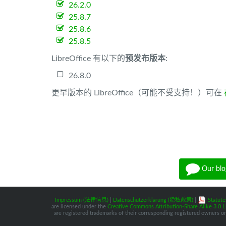
26.2.0
25.8.7
25.8.6
25.8.5
LibreOffice 有以下的
预发布版本
:
26.8.0
更早版本的 LibreOffice（可能不受支持！）可在
Our blo
Impressum (法律信息)
|
Datenschutzerklärung (隐私政策)
|
Statute
are licensed under the
Creative Commons Attribution-Share Alike 3.0 L
are registered trademarks of their corresponding registered owners or 