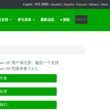
English
|
中文 (简体)
|
Deutsch
|
Español
|
Français
|
Italiano
|
More...
与支持
参与进来
最新动态
♥ 捐助
dows XP 用户请注意：最后一个支持
ows XP 的版本是
5.4.7
。
手册
反馈
我们！