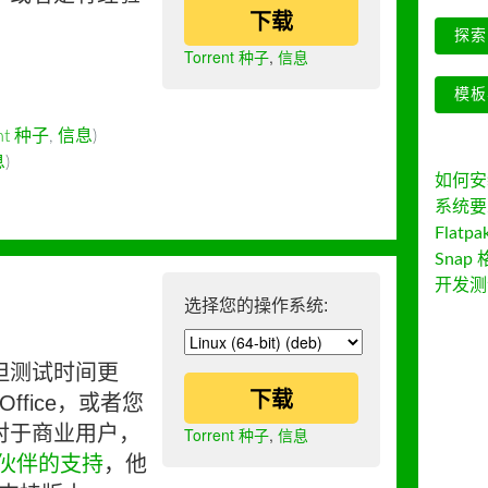
下载
探索 
Torrent 种子
,
信息
模板
ent 种子
,
信息
)
息
)
如何安装 
系统要
Flatpa
Snap 
开发测
选择您的操作系统:
但测试时间更
下载
ffice，或者您
对于商业用户，
Torrent 种子
,
信息
伙伴的支持
，他