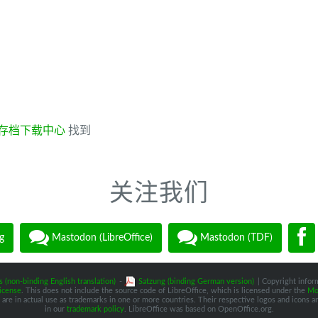
存档下载中心
找到
关注我们
g
Mastodon (LibreOffice)
Mastodon (TDF)
s (non-binding English translation)
-
Satzung (binding German version)
| Copyright inform
icense
. This does not include the source code of LibreOffice, which is licensed under the
Moz
are in actual use as trademarks in one or more countries. Their respective logos and icons are
in our
trademark policy
. LibreOffice was based on OpenOffice.org.