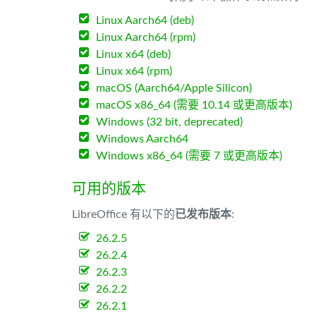
Linux Aarch64 (deb)
Linux Aarch64 (rpm)
Linux x64 (deb)
Linux x64 (rpm)
macOS (Aarch64/Apple Silicon)
macOS x86_64 (需要 10.14 或更高版本)
Windows (32 bit, deprecated)
Windows Aarch64
Windows x86_64 (需要 7 或更高版本)
可用的版本
LibreOffice 有以下的
已发布版本
:
26.2.5
26.2.4
26.2.3
26.2.2
26.2.1